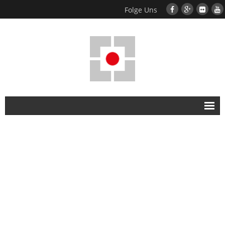
Folge Uns
Home
EUS
- EUS Basis
- EUS Monitor
- EUS Mobile