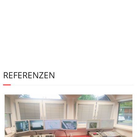
- EUS Großschaden
- EUS Kommunikation
- EUS Digital IO
Team
Vision
Referenzen
REFERENZEN
Services
- Neuigkeiten
- Versionshinweise
- Downloads
Partner